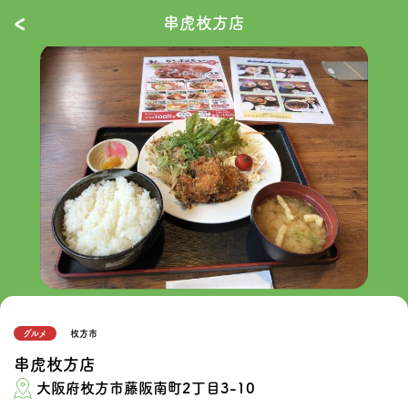
‹
串虎枚方店
グルメ
枚方市
串虎枚方店
大阪府枚方市藤阪南町2丁目3-10