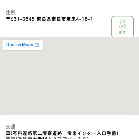
住所
〒
631-0845 奈良県奈良市宝来4-18-1
地図
TEL
0742-44-5255
電話をかける
営業時間
お食事(客室)11:00~14:30日帰り温泉11:00~21:00宿泊
15:00チェックイン10:00チェックアウト
店休日
なし
交通
車(有料道路第二阪奈道路 宝来インター入口手前)
電車(近鉄西大寺駅より送迎バスあり)