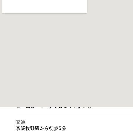
店名
わんぱくハウス
住所
〒
573-1142 大阪府枚方市牧野下島町16-7
TEL
072-866-2262
電話をかける
営業時間
10:30～18:15
店休日
日・祝日・イベントにより不定休有
交通
京阪牧野駅から徒歩5分