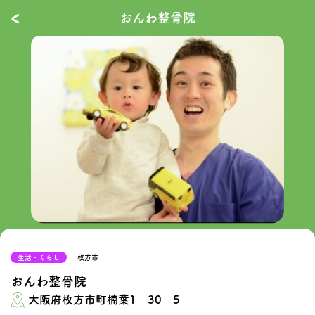
‹
おんわ整骨院
生活・くらし
枚方市
おんわ整骨院
大阪府枚方市町楠葉1‐30‐5