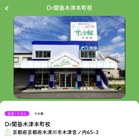
‹
Dr関塾木津本町校
生活・くらし
その他
Dr関塾木津本町校
京都府京都府木津川市木津宮ノ内65-3