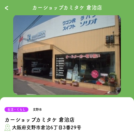
‹
カーショップカミタケ 倉治店
生活・くらし
交野市
カーショップカミタケ 倉治店
大阪府交野市倉治6丁目3番29号